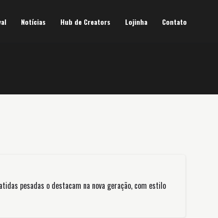
val
Notícias
Hub de Creators
Lojinha
Contato
 batidas pesadas o destacam na nova geração, com estilo