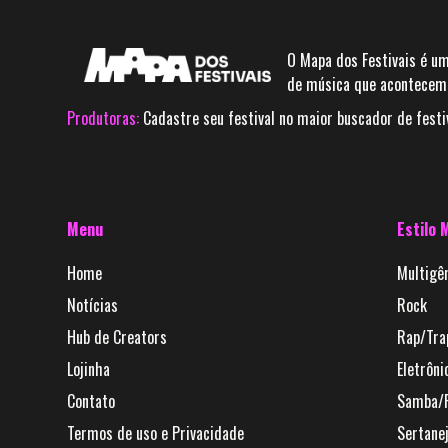
O Mapa dos Festivais é um
de música que acontecem 
Produtoras:
Cadastre seu festival no maior buscador de festiv
Menu
Estilo 
Home
Multigê
Notícias
Rock
Hub de Creators
Rap/Tra
Lojinha
Eletrôni
Contato
Samba/
Termos de uso e Privacidade
Sertane