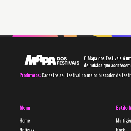
O Mapa dos Festivais é um
de música que acontecem 
Produtoras:
Cadastre seu festival no maior buscador de festiv
Menu
Estilo 
Home
Multigê
Notícias
Rock