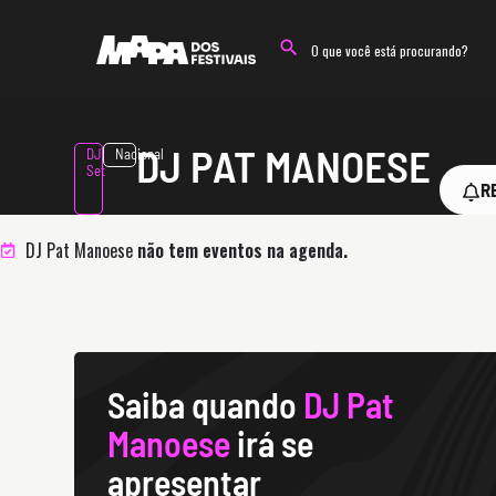
DJ PAT MANOESE
DJ
Nacional
Set
R
DJ Pat Manoese
não tem eventos na agenda.
Saiba quando
DJ Pat
Manoese
irá se
apresentar