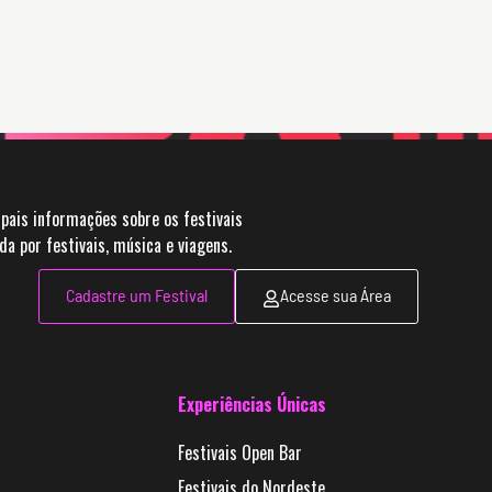
pais informações sobre os festivais
 por festivais, música e viagens.
Cadastre um Festival
Acesse sua Área
Experiências Únicas
Festivais Open Bar
Festivais do Nordeste